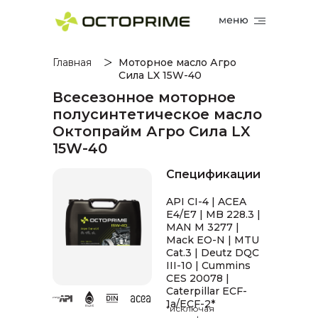
Главная
Моторное масло Агро
Сила LX 15W-40
Всесезонное моторное
полусинтетическое масло
Октопрайм Агро Сила LX
15W-40
Спецификации
API CI-4 | ACEA
E4/E7 | MB 228.3 |
MAN M 3277 |
Mack EO-N | MTU
Cat.3 | Deutz DQC
III-10 | Cummins
CES 20078 |
Caterpillar ECF-
1a/ECF-2*
*исключая