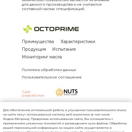
для данного производства и не считаются
составной частью спецификаций.
Преимущества
Характеристики
Продукция
Испытания
Мониторинг масла
Политика обработки данных
Пользовательское соглашение
Сайт
разработан
ООО «ОКТОПРАЙМ»
ОГРН 1247700071376
Для обеспечения оптимальной работы и улучшения пользовательского опыта
ИНН 9715472167
на сайте могут использоваться системы веб-аналитики (в том числе
Юр. адрес: 121596, Российская Федерация, г.
Яндекс.Метрика). Продолжая использование сайта, Вы соглашаетесь с
Москва, вн.тер.г. муниципальный округ
применением указанных технологий и размещением куки-файлов. Обработка
Можайский, ул. Горбунова, д. 2, стр. 3, помещ.
вашей персональной информации на нашем сайте осуществляется в
61