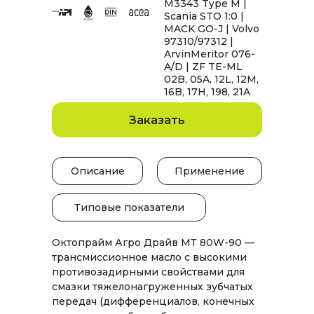
M3343 Type M |
Scania STO 1:0 |
MACK GO-J | Volvo
97310/97312 |
ArvinMeritor 076-
A/D | ZF TE-ML
02B, 05A, 12L, 12M,
16B, 17H, 198, 21A
Заказать
Описание
Применение
Типовые показатели
Октопрайм Агро Драйв МТ 80W-90 —
трансмиссионное масло с высокими
противозадирными свойствами для
смазки тяжелонагруженных зубчатых
передач (дифференциалов, конечных