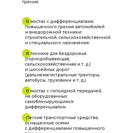
трения.
·В мостах с дифференциалами
повышенного трения автомобилей
и внедорожной техники:
строительной, сельскохозяйственной
и специального назначения.
·В технике для бездорожья
(горнодобывающая,
сельскохозяйственная и т. д.)
и шоссейных дорог
(дальнемагистральные тракторы,
автобусы, грузовики и т. д.).
·В мостах с гипоидной передачей,
не оборудованных
самоблокирующимся
дифференциалом.
·Легкие транспортные средства,
оснащенные осями
с дифференциалами повышенного