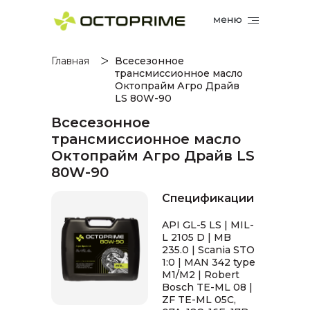
Главная
Всесезонное
трансмиссионное масло
Октопрайм Агро Драйв
LS 80W-90
Всесезонное
трансмиссионное масло
Октопрайм Агро Драйв LS
80W-90
Спецификации
API GL-5 LS | MIL-
L 2105 D | MB
235.0 | Scania STO
1:0 | MAN 342 type
М1/M2 | Robert
Bosch TE-ML 08 |
ZF TE-ML 05C,